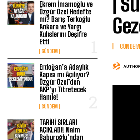
| S
Ekrem İmamoğlu ve
Özgür Özel Hedefte
Gez
mi? Barış Terkoğlu
Ankara ve Yargı
Kulislerini Deşifre
Etti
GÜNDEM
GÜNDEM
Erdoğan’a Adaylık
AUTHOR
Kapısı mı Açılıyor?
Özgür Özel’den
AKP’yi Titretecek
Hamle!
GÜNDEM
TARİHİ SIRLARI
AÇIKLADI! Naim
Babüroğlu’ndan