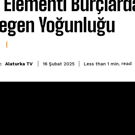
u Elementi Burçlard
egen Yoğunluğu
read
Alaturka TV
Less than 1
min.
16 Şubat 2025
: