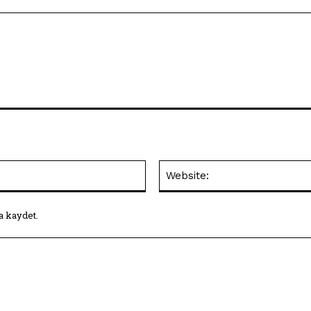
E-
Posta:*
a kaydet.