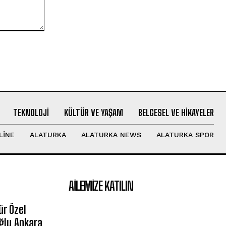
TEKNOLOJI
KÜLTÜR VE YAŞAM
BELGESEL VE HIKAYELER
LINE
ALATURKA
ALATURKA NEWS
ALATURKA SPOR
AILEMIZE KATILIN
r Özel
ğlu Ankara