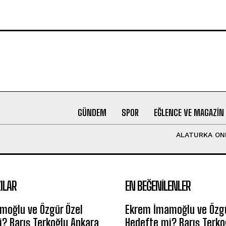
GÜNDEM
SPOR
EĞLENCE VE MAGAZIN
ALATURKA ON
ILAR
EN BEĞENILENLER
moğlu ve Özgür Özel
Ekrem İmamoğlu ve Özgü
? Barış Terkoğlu Ankara
Hedefte mi? Barış Terko