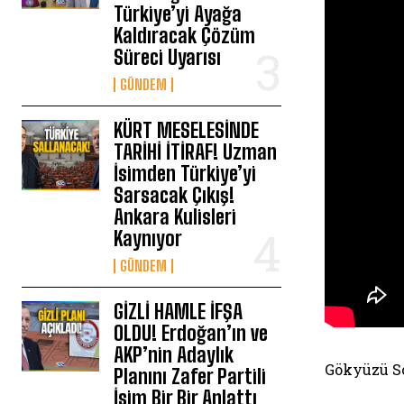
Türkiye’yi Ayağa
Kaldıracak Çözüm
Süreci Uyarısı
GÜNDEM
KÜRT MESELESİNDE
TARİHİ İTİRAF! Uzman
İsimden Türkiye’yi
Sarsacak Çıkış!
Ankara Kulisleri
Kaynıyor
GÜNDEM
GİZLİ HAMLE İFŞA
OLDU! Erdoğan’ın ve
AKP’nin Adaylık
Gökyüzü So
Planını Zafer Partili
İsim Bir Bir Anlattı