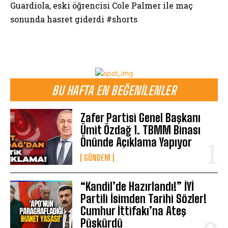
Guardiola, eski öğrencisi Cole Palmer ile maç
sonunda hasret giderdi #shorts
BU HAFTA EN BEĞENILENLER
Zafer Partisi Genel Başkanı
Ümit Özdağ 1. TBMM Binası
Önünde Açıklama Yapıyor
GÜNDEM
“Kandil’de Hazırlandı!” İYİ
Partili İsimden Tarihi Sözler!
Cumhur İttifakı’na Ateş
Püskürdü