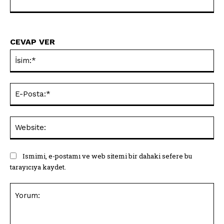
CEVAP VER
İsi
E-
Pos
Web
Ismimi, e-postamı ve web sitemi bir dahaki sefere bu
tarayıcıya kaydet.