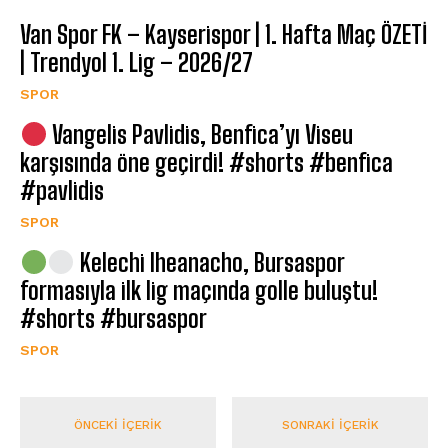
Van Spor FK – Kayserispor | 1. Hafta Maç ÖZETİ
| Trendyol 1. Lig – 2026/27
SPOR
Vangelis Pavlidis, Benfica’yı Viseu
karşısında öne geçirdi! #shorts #benfica
#pavlidis
SPOR
Kelechi Iheanacho, Bursaspor
formasıyla ilk lig maçında golle buluştu!
#shorts #bursaspor
SPOR
ÖNCEKI İÇERIK
SONRAKI İÇERIK