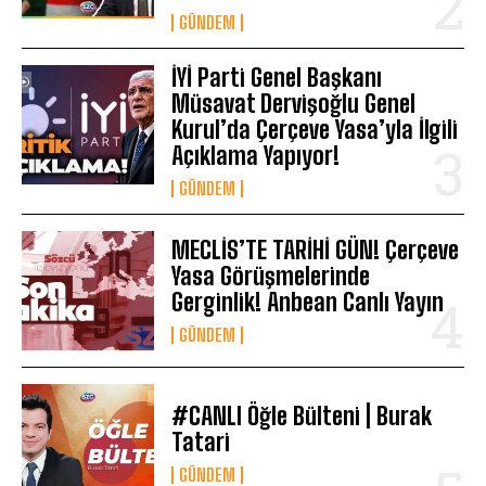
GÜNDEM
İYİ Parti Genel Başkanı
Müsavat Dervişoğlu Genel
Kurul’da Çerçeve Yasa’yla İlgili
Açıklama Yapıyor!
GÜNDEM
MECLİS’TE TARİHİ GÜN! Çerçeve
Yasa Görüşmelerinde
Gerginlik! Anbean Canlı Yayın
GÜNDEM
#CANLI Öğle Bülteni | Burak
Tatari
GÜNDEM