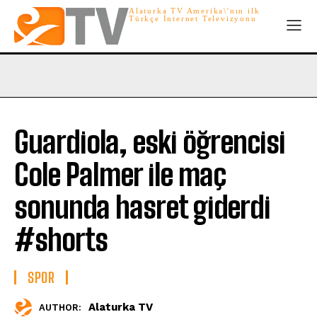
Alaturka TV Amerika\'nın ilk
Türkçe İnternet Televizyonu
Guardiola, eski öğrencisi
Cole Palmer ile maç
sonunda hasret giderdi
#shorts
SPOR
Alaturka TV
AUTHOR: