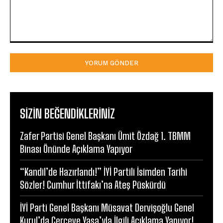
Yorum:
SIZIN BEĞENDIKLERINIZ
Zafer Partisi Genel Başkanı Ümit Özdağ 1. TBMM
Binası Önünde Açıklama Yapıyor
“Kandil’de Hazırlandı!” İYİ Partili İsimden Tarihi
Sözler! Cumhur İttifakı’na Ateş Püskürdü
İYİ Parti Genel Başkanı Müsavat Dervişoğlu Genel
Kurul’da Çerçeve Yasa’yla İlgili Açıklama Yapıyor!