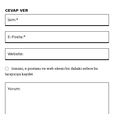
CEVAP VER
İsi
E-
Pos
Web
Ismimi, e-postamı ve web sitemi bir dahaki sefere bu
tarayıcıya kaydet.