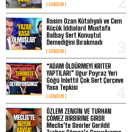
GÜNDEM
Rasim Ozan Kütahyalı ve Cem
Küçük İddiaları! Mustafa
Balbay Sert Konuştu!
Demediğini Bırakmadı
GÜNDEM
“ADAM ÖLDÜRMEYİ KRİTER
YAPTILAR!” Uğur Poyraz Yeri
Göğü İnletti! Çok Sert Çerçeve
Yasa Tepkisi
GÜNDEM
ÖZLEM ZENGİN VE TURHAN
ÇÖMEZ BİRBİRİNE GİRDİ!
Meclis’te Sinirler Gerildi!