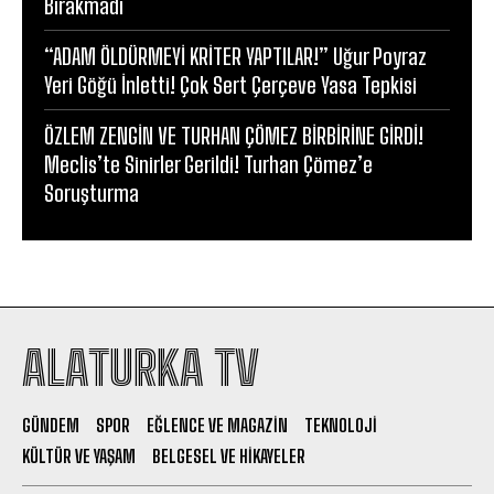
Bırakmadı
“ADAM ÖLDÜRMEYİ KRİTER YAPTILAR!” Uğur Poyraz
Yeri Göğü İnletti! Çok Sert Çerçeve Yasa Tepkisi
ÖZLEM ZENGİN VE TURHAN ÇÖMEZ BİRBİRİNE GİRDİ!
Meclis’te Sinirler Gerildi! Turhan Çömez’e
Soruşturma
ALATURKA TV
GÜNDEM
SPOR
EĞLENCE VE MAGAZIN
TEKNOLOJI
KÜLTÜR VE YAŞAM
BELGESEL VE HIKAYELER