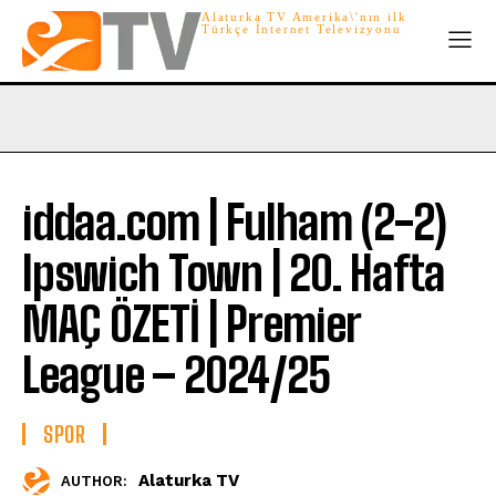
Alaturka TV Amerika\'nın ilk
Türkçe İnternet Televizyonu
iddaa.com | Fulham (2-2)
Ipswich Town | 20. Hafta
MAÇ ÖZETİ | Premier
League – 2024/25
SPOR
Alaturka TV
AUTHOR: