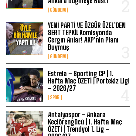
Ankara Düğmeye Bastı
GÜNDEM
YENİ PARTİ VE ÖZGÜR ÖZEL’DEN
SERT TEPKİ! Komisyonda
Gergin Anlar! AKP’nin Planı
Buymuş
GÜNDEM
Estrela – Sporting CP | 1.
Hafta Maç ÖZETİ | Portekiz Ligi
– 2026/27
SPOR
Antalyaspor – Ankara
Keçiörengücü | 1. Hafta Maç
ÖZETİ | Trendyol 1. Lig –