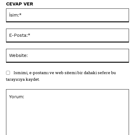
CEVAP VER
İsi
E-
Pos
Web
Ismimi, e-postamı ve web sitemi bir dahaki sefere bu
tarayıcıya kaydet.