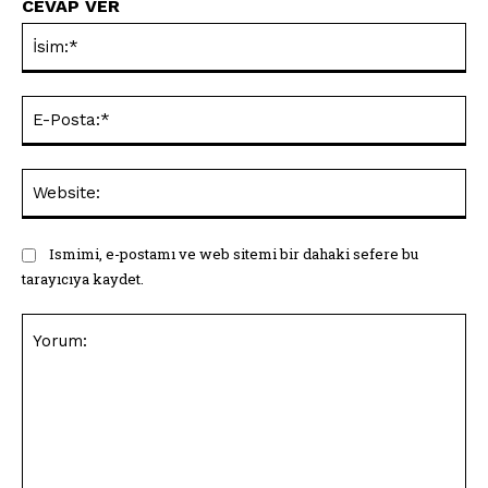
CEVAP VER
İsi
E-
Pos
Web
Ismimi, e-postamı ve web sitemi bir dahaki sefere bu
tarayıcıya kaydet.