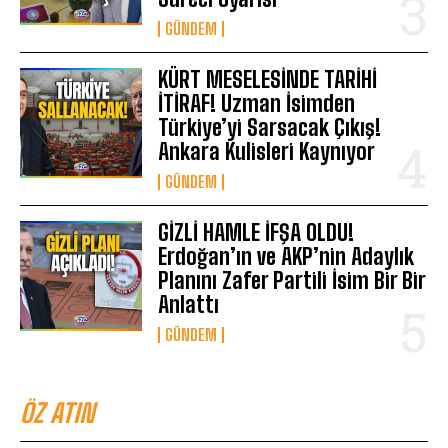
GÜNDEM
KÜRT MESELESİNDE TARİHİ
İTİRAF! Uzman İsimden
Türkiye’yi Sarsacak Çıkış!
Ankara Kulisleri Kaynıyor
GÜNDEM
GİZLİ HAMLE İFŞA OLDU!
Erdoğan’ın ve AKP’nin Adaylık
Planını Zafer Partili İsim Bir Bir
Anlattı
GÜNDEM
ÖZ ATIN