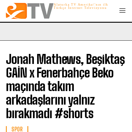
Alaturka TV Amerika\'nın ilk
Türkçe İnternet Televizyonu
Jonah Mathews, Beşiktaş
GAİN x Fenerbahçe Beko
maçında takım
arkadaşlarını yalnız
bırakmadı #shorts
SPOR