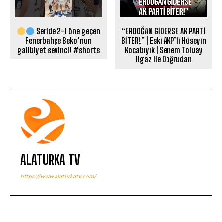
Seride 2-1 öne geçen
“ERDOĞAN GİDERSE AK PARTİ
Fenerbahçe Beko’nun
BİTER!” | Eski AKP’li Hüseyin
galibiyet sevinci! #shorts
Kocabıyık | Senem Toluay
Ilgaz ile Doğrudan
ALATURKA TV
https://www.alaturkatv.com/