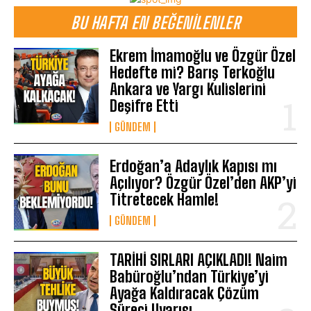
BU HAFTA EN BEĞENILENLER
Ekrem İmamoğlu ve Özgür Özel
Hedefte mi? Barış Terkoğlu
Ankara ve Yargı Kulislerini
Deşifre Etti
GÜNDEM
Erdoğan’a Adaylık Kapısı mı
Açılıyor? Özgür Özel’den AKP’yi
Titretecek Hamle!
GÜNDEM
TARİHİ SIRLARI AÇIKLADI! Naim
Babüroğlu’ndan Türkiye’yi
Ayağa Kaldıracak Çözüm
Süreci Uyarısı