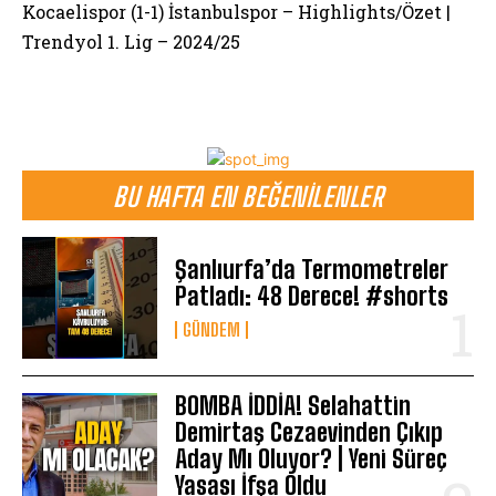
Kocaelispor (1-1) İstanbulspor – Highlights/Özet |
Trendyol 1. Lig – 2024/25
BU HAFTA EN BEĞENILENLER
Şanlıurfa’da Termometreler
Patladı: 48 Derece! #shorts
GÜNDEM
BOMBA İDDİA! Selahattin
Demirtaş Cezaevinden Çıkıp
Aday Mı Oluyor? | Yeni Süreç
Yasası İfşa Oldu