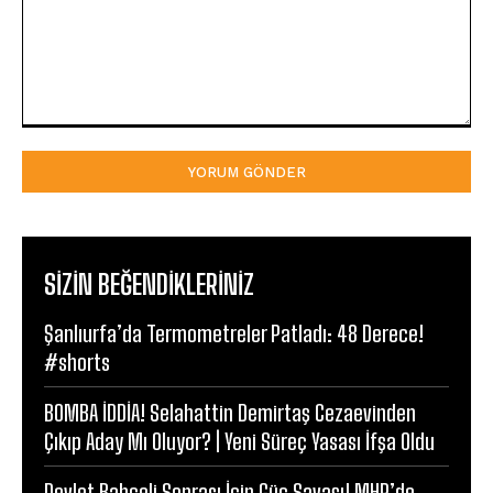
Yorum:
SIZIN BEĞENDIKLERINIZ
Şanlıurfa’da Termometreler Patladı: 48 Derece!
#shorts
BOMBA İDDİA! Selahattin Demirtaş Cezaevinden
Çıkıp Aday Mı Oluyor? | Yeni Süreç Yasası İfşa Oldu
Devlet Bahçeli Sonrası İçin Güç Savaşı! MHP’de