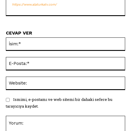
https://www.alaturkatv.com/
CEVAP VER
İsi
E-
Pos
Web
Ismimi, e-postamı ve web sitemi bir dahaki sefere bu
tarayıcıya kaydet.