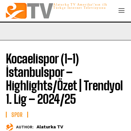
Alaturka TV Amerika\'nın ilk
Türkçe İnternet Televizyonu
Kocaelispor (1-1)
İstanbulspor –
Highlights/Özet | Trendyol
1. Lig – 2024/25
SPOR
Alaturka TV
AUTHOR: