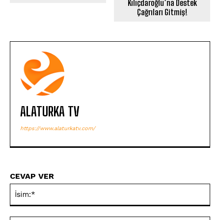
Kılıçdaroğlu’na Destek
Çağrıları Gitmiş!
ALATURKA TV
https://www.alaturkatv.com/
CEVAP VER
İsi