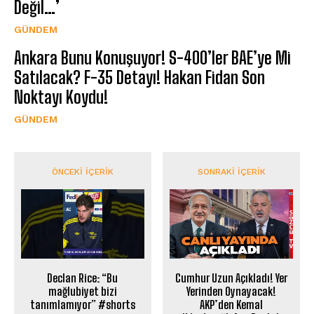
Değil…’
GÜNDEM
Ankara Bunu Konuşuyor! S-400’ler BAE’ye Mi
Satılacak? F-35 Detayı! Hakan Fidan Son
Noktayı Koydu!
GÜNDEM
ÖNCEKI İÇERIK
SONRAKI İÇERIK
Declan Rice: “Bu
Cumhur Uzun Açıkladı! Yer
mağlubiyet bizi
Yerinden Oynayacak!
tanımlamıyor” #shorts
AKP’den Kemal