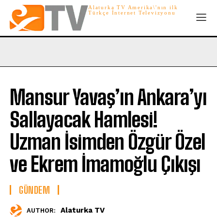
Alaturka TV Amerika\'nın ilk
Türkçe İnternet Televizyonu
Mansur Yavaş’ın Ankara’yı
Sallayacak Hamlesi!
Uzman İsimden Özgür Özel
ve Ekrem İmamoğlu Çıkışı
GÜNDEM
Alaturka TV
AUTHOR: