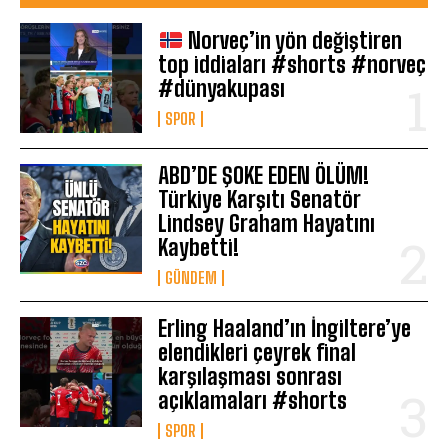
Norveç’in yön değiştiren
top iddiaları #shorts #norveç
#dünyakupası
SPOR
ABD’DE ŞOKE EDEN ÖLÜM!
Türkiye Karşıtı Senatör
Lindsey Graham Hayatını
Kaybetti!
GÜNDEM
Erling Haaland’ın İngiltere’ye
elendikleri çeyrek final
karşılaşması sonrası
açıklamaları #shorts
SPOR