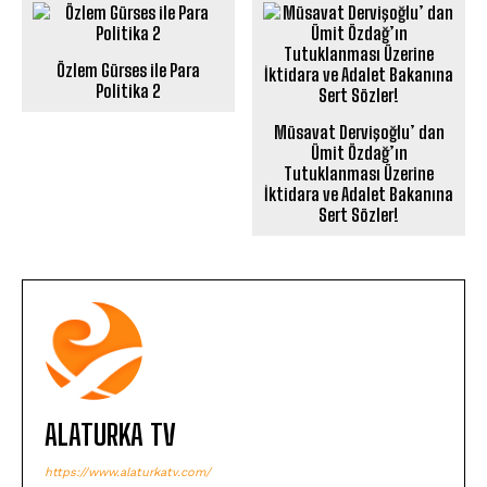
Özlem Gürses ile Para
Politika 2
Müsavat Dervişoğlu’ dan
Ümit Özdağ’ın
Tutuklanması Üzerine
İktidara ve Adalet Bakanına
Sert Sözler!
ALATURKA TV
https://www.alaturkatv.com/