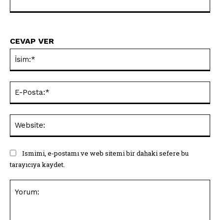
CEVAP VER
İsi
E-
Pos
Web
Ismimi, e-postamı ve web sitemi bir dahaki sefere bu
tarayıcıya kaydet.