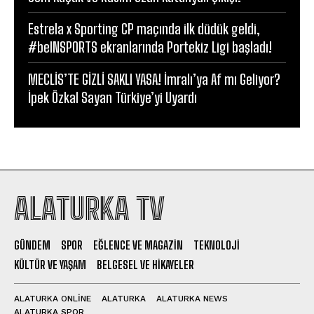
Estrela x Sporting CP maçında ilk düdük geldi,
#beINSPORTS ekranlarında Portekiz Ligi başladı!
MECLİS’TE GİZLİ SAKLI YASA! İmralı’ya Af mı Geliyor?
İpek Özkal Sayan Türkiye’yi Uyardı
ALATURKA TV
GÜNDEM
SPOR
EĞLENCE VE MAGAZIN
TEKNOLOJI
KÜLTÜR VE YAŞAM
BELGESEL VE HIKAYELER
ALATURKA ONLINE
ALATURKA
ALATURKA NEWS
ALATURKA SPOR