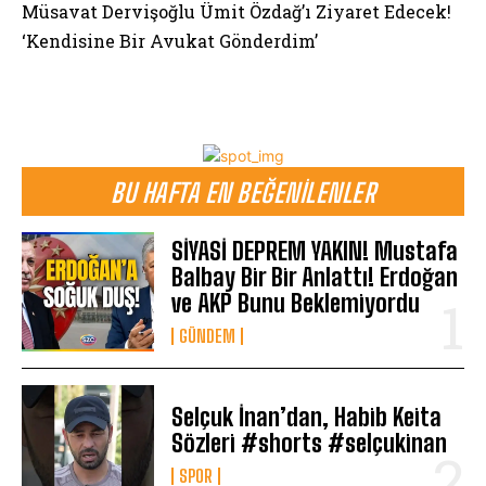
Müsavat Dervişoğlu Ümit Özdağ’ı Ziyaret Edecek!
‘Kendisine Bir Avukat Gönderdim’
BU HAFTA EN BEĞENILENLER
SİYASİ DEPREM YAKIN! Mustafa
Balbay Bir Bir Anlattı! Erdoğan
ve AKP Bunu Beklemiyordu
GÜNDEM
Selçuk İnan’dan, Habib Keita
Sözleri #shorts #selçukinan
SPOR