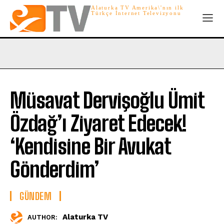
Alaturka TV Amerika\'nın ilk
Türkçe İnternet Televizyonu
Müsavat Dervişoğlu Ümit
Özdağ’ı Ziyaret Edecek!
‘Kendisine Bir Avukat
Gönderdim’
GÜNDEM
Alaturka TV
AUTHOR: