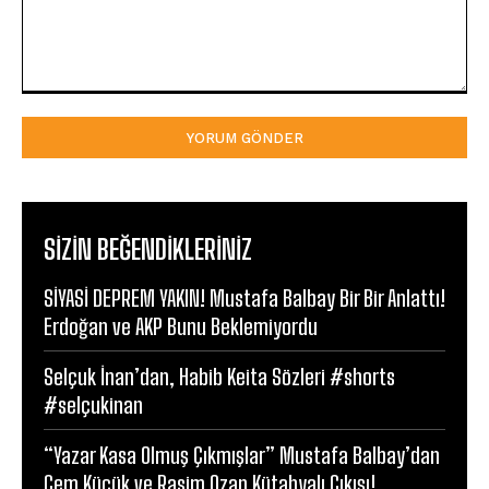
Yorum:
SIZIN BEĞENDIKLERINIZ
SİYASİ DEPREM YAKIN! Mustafa Balbay Bir Bir Anlattı!
Erdoğan ve AKP Bunu Beklemiyordu
Selçuk İnan’dan, Habib Keita Sözleri #shorts
#selçukinan
“Yazar Kasa Olmuş Çıkmışlar” Mustafa Balbay’dan
Cem Küçük ve Rasim Ozan Kütahyalı Çıkışı!