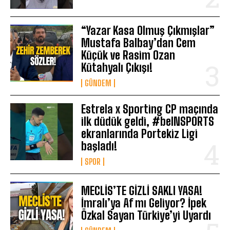
“Yazar Kasa Olmuş Çıkmışlar”
Mustafa Balbay’dan Cem
Küçük ve Rasim Ozan
Kütahyalı Çıkışı!
GÜNDEM
Estrela x Sporting CP maçında
ilk düdük geldi, #beINSPORTS
ekranlarında Portekiz Ligi
başladı!
SPOR
MECLİS’TE GİZLİ SAKLI YASA!
İmralı’ya Af mı Geliyor? İpek
Özkal Sayan Türkiye’yi Uyardı