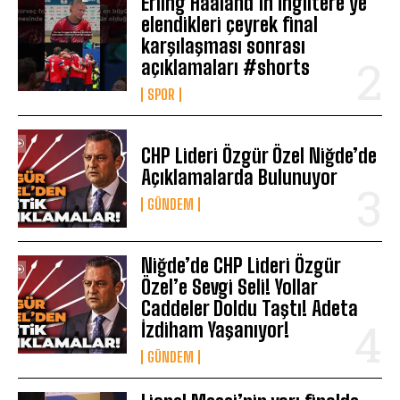
Erling Haaland’ın İngiltere’ye
elendikleri çeyrek final
karşılaşması sonrası
açıklamaları #shorts
SPOR
CHP Lideri Özgür Özel Niğde’de
Açıklamalarda Bulunuyor
GÜNDEM
Niğde’de CHP Lideri Özgür
Özel’e Sevgi Seli! Yollar
Caddeler Doldu Taştı! Adeta
İzdiham Yaşanıyor!
GÜNDEM