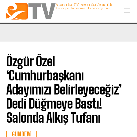
Alaturka TV Amerika\'nın ilk
Türkçe İnternet Televizyonu
Özgür Özel
‘Cumhurbaşkanı
Adayımızı Belirleyeceğiz’
Dedi Düğmeye Bastı!
Salonda Alkış Tufanı
GÜNDEM