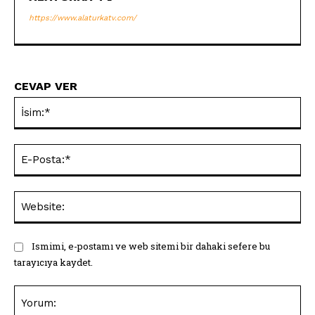
https://www.alaturkatv.com/
CEVAP VER
İsi
E-
Pos
Web
Ismimi, e-postamı ve web sitemi bir dahaki sefere bu
tarayıcıya kaydet.