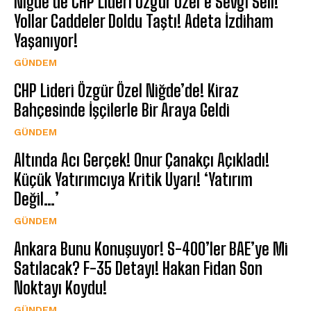
Niğde’de CHP Lideri Özgür Özel’e Sevgi Seli!
Yollar Caddeler Doldu Taştı! Adeta İzdiham
Yaşanıyor!
GÜNDEM
CHP Lideri Özgür Özel Niğde’de! Kiraz
Bahçesinde İşçilerle Bir Araya Geldi
GÜNDEM
Altında Acı Gerçek! Onur Çanakçı Açıkladı!
Küçük Yatırımcıya Kritik Uyarı! ‘Yatırım
Değil…’
GÜNDEM
Ankara Bunu Konuşuyor! S-400’ler BAE’ye Mi
Satılacak? F-35 Detayı! Hakan Fidan Son
Noktayı Koydu!
GÜNDEM