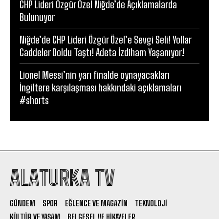
CHP Lideri Özgür Özel Niğde’de Açıklamalarda
Bulunuyor
Niğde’de CHP Lideri Özgür Özel’e Sevgi Seli! Yollar
Caddeler Doldu Taştı! Adeta İzdiham Yaşanıyor!
Lionel Messi’nin yarı finalde oynayacakları
İngiltere karşılaşması hakkındaki açıklamaları
#shorts
ALATURKA TV
GÜNDEM
SPOR
EĞLENCE VE MAGAZIN
TEKNOLOJI
KÜLTÜR VE YAŞAM
BELGESEL VE HIKAYELER