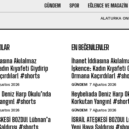
GÜNDEM
SPOR
EĞLENCE VE MAGAZIN
ALATURKA ON
ILAR
EN BEĞENILENLER
iasına Akılalmaz
İhanet İddiasına Akılalm
dın Kıyafeti Giydirip
İşkence: Kadın Kıyafeti G
ırdılar! #shorts
Ormana Kaçırdılar! #sho
ğustos 2026
GÜNDEM
7 Ağustos 2026
 Deniz Harp Okulu’nda
Heybeliada Deniz Harp O
Yangın! #shorts
Korkutan Yangın! #shor
ğustos 2026
GÜNDEM
7 Ağustos 2026
ŞKESİ BOZDU! Lübnan’a
İSRAİL ATEŞKESİ BOZDU! 
Saldırısı #shorts
Yeni Hava Saldırısı #sho