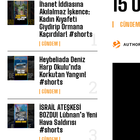
15 
İhanet İddiasına
Akılalmaz İşkence:
Kadın Kıyafeti
GÜNDEM
Giydirip Ormana
Kaçırdılar! #shorts
GÜNDEM
AUTHOR
Heybeliada Deniz
Harp Okulu’nda
Korkutan Yangın!
#shorts
GÜNDEM
İSRAİL ATEŞKESİ
BOZDU! Lübnan’a Yeni
Hava Saldırısı
#shorts
GÜNDEM