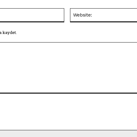
E-
Posta:*
a kaydet.