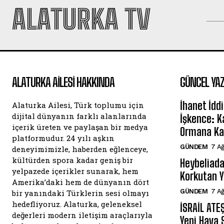
ALATURKA TV
ALATURKA AILESI HAKKINDA
GÜNCEL YAZ
İhanet İdd
Alaturka Ailesi, Türk toplumu için
dijital dünyanın farklı alanlarında
İşkence: Ka
içerik üreten ve paylaşan bir medya
Ormana Kaç
platformudur. 24 yılı aşkın
GÜNDEM
7 A
deneyimimizle, haberden eğlenceye,
kültürden spora kadar geniş bir
Heybeliada
yelpazede içerikler sunarak, hem
Korkutan 
Amerika’daki hem de dünyanın dört
GÜNDEM
7 A
bir yanındaki Türklerin sesi olmayı
hedefliyoruz. Alaturka, geleneksel
İSRAİL ATE
değerleri modern iletişim araçlarıyla
Yeni Hava 