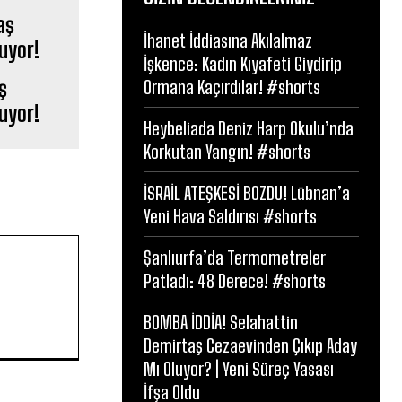
İhanet İddiasına Akılalmaz
İşkence: Kadın Kıyafeti Giydirip
ş
Ormana Kaçırdılar! #shorts
uyor!
Heybeliada Deniz Harp Okulu’nda
Korkutan Yangın! #shorts
İSRAİL ATEŞKESİ BOZDU! Lübnan’a
Yeni Hava Saldırısı #shorts
Şanlıurfa’da Termometreler
Patladı: 48 Derece! #shorts
BOMBA İDDİA! Selahattin
Demirtaş Cezaevinden Çıkıp Aday
Mı Oluyor? | Yeni Süreç Yasası
İfşa Oldu