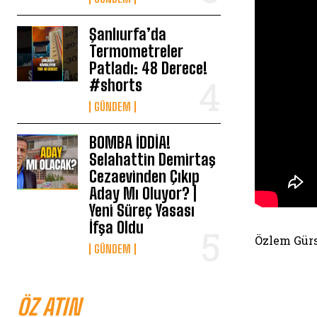
Şanlıurfa’da
Termometreler
Patladı: 48 Derece!
#shorts
GÜNDEM
BOMBA İDDİA!
Selahattin Demirtaş
Cezaevinden Çıkıp
Aday Mı Oluyor? |
Yeni Süreç Yasası
İfşa Oldu
Özlem Gürs
GÜNDEM
ÖZ ATIN