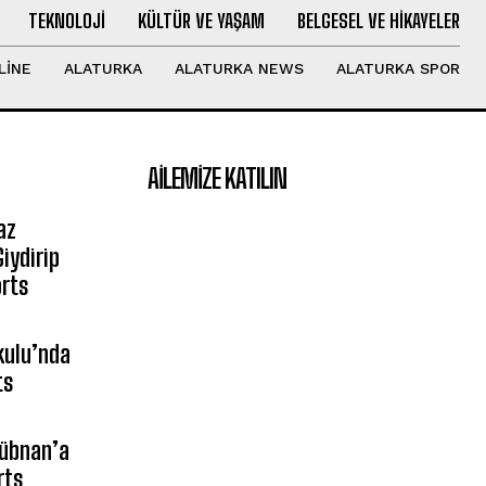
TEKNOLOJI
KÜLTÜR VE YAŞAM
BELGESEL VE HIKAYELER
LINE
ALATURKA
ALATURKA NEWS
ALATURKA SPOR
AILEMIZE KATILIN
az
iydirip
rts
kulu’nda
ts
Lübnan’a
rts