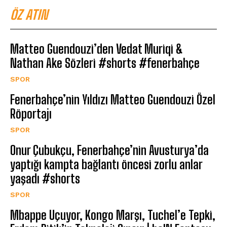
ÖZ ATIN
Matteo Guendouzi’den Vedat Muriqi &
Nathan Ake Sözleri #shorts #fenerbahçe
SPOR
Fenerbahçe’nin Yıldızı Matteo Guendouzi Özel
Röportajı
SPOR
Onur Çubukçu, Fenerbahçe’nin Avusturya’da
yaptığı kampta bağlantı öncesi zorlu anlar
yaşadı #shorts
SPOR
Mbappe Uçuyor, Kongo Marşı, Tuchel’e Tepki,