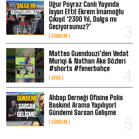
Uğur Poyraz Canlı Yayında
İsyan Etti! Ekrem İmamoğlu
Çıkışı! ‘2300 Yıl, Dalga mı
Geçiyorsunuz?’
GÜNDEM
Matteo Guendouzi’den Vedat
Muriqi & Nathan Ake Sözleri
#shorts #fenerbahçe
SPOR
Ahbap Derneği Ofisine Polis
Baskını! Arama Yapılıyor!
Gündemi Sarsan Gelişme
GÜNDEM