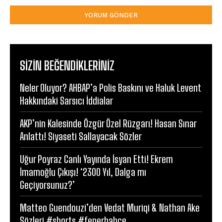
SIZIN BEĞENDIKLERINIZ
Neler Oluyor? AHBAP’a Polis Baskını ve Haluk Levent
Hakkındaki Sarsıcı İddialar
AKP’nin Kalesinde Özgür Özel Rüzgarı! Hasan Sınar
Anlattı! Siyaseti Sallayacak Sözler
Uğur Poyraz Canlı Yayında İsyan Etti! Ekrem
İmamoğlu Çıkışı! ‘2300 Yıl, Dalga mı
Geçiyorsunuz?’
Matteo Guendouzi’den Vedat Muriqi & Nathan Ake
Sözleri #shorts #fenerbahçe