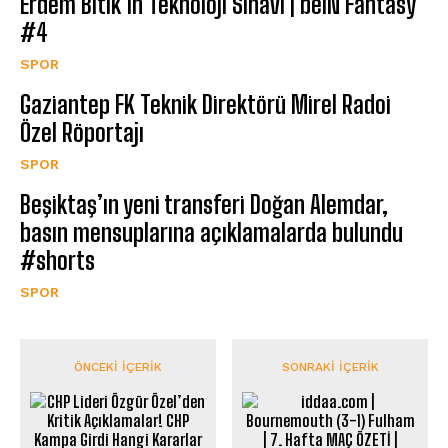
Erdem Bitik’in Teknoloji Sınavı | beIN Fantasy
#4
SPOR
Gaziantep FK Teknik Direktörü Mirel Radoi
Özel Röportajı
SPOR
Beşiktaş’ın yeni transferi Doğan Alemdar,
basın mensuplarına açıklamalarda bulundu
#shorts
SPOR
ÖNCEKI İÇERIK
SONRAKI İÇERIK