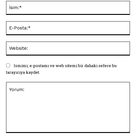
İsi
E-
Pos
Web
Ismimi, e-postamı ve web sitemi bir dahaki sefere bu
tarayıcıya kaydet.
Yorum: