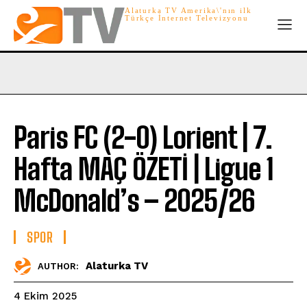
Alaturka TV Amerika\'nın ilk
Türkçe İnternet Televizyonu
Paris FC (2-0) Lorient | 7.
Hafta MAÇ ÖZETİ | Ligue 1
McDonald’s – 2025/26
SPOR
Alaturka TV
AUTHOR:
4 Ekim 2025