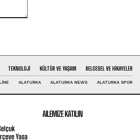
TEKNOLOJI
KÜLTÜR VE YAŞAM
BELGESEL VE HIKAYELER
LINE
ALATURKA
ALATURKA NEWS
ALATURKA SPOR
AILEMIZE KATILIN
Selçuk
erçeve Yasa