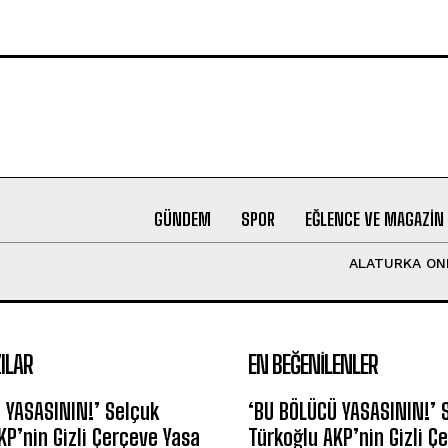
GÜNDEM
SPOR
EĞLENCE VE MAGAZIN
ALATURKA ON
ILAR
EN BEĞENILENLER
 YASASININ!’ Selçuk
‘BU BÖLÜCÜ YASASININ!’ 
KP’nin Gizli Çerçeve Yasa
Türkoğlu AKP’nin Gizli Ç