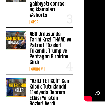
galibiyeti sonrası
açıklamaları
#shorts
SPOR
ABD Ordusunda
Tarihi Kriz! THAAD ve
Patriot Füzeleri
Tükendi! Trump ve
Pentagon Birbirine
Girdi
GÜNDEM
“AZILI TETİKÇİ!” Cem
Küçük Tutuklandı!
Medyada Deprem
Etkisi Yaratan
Sözler! Verdi