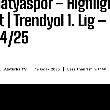
atyaspor – Highlig
 | Trendyol 1. Lig –
4/25
read
Alaturka TV
Less than 1
min.
19 Ocak 2025
: