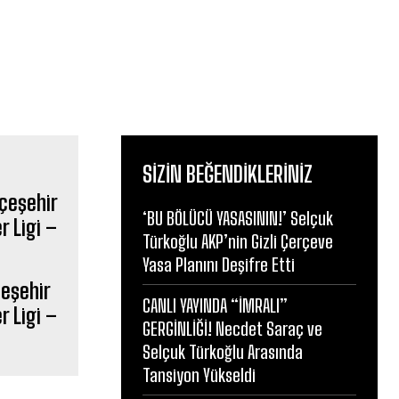
SIZIN BEĞENDIKLERINIZ
‘BU BÖLÜCÜ YASASININ!’ Selçuk
Türkoğlu AKP’nin Gizli Çerçeve
Yasa Planını Deşifre Etti
çeşehir
CANLI YAYINDA “İMRALI”
r Ligi –
GERGİNLİĞİ! Necdet Saraç ve
Selçuk Türkoğlu Arasında
Tansiyon Yükseldi