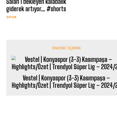
Salah’ı bekleyen kalabalık
giderek artıyor… #shorts
SPOR
ÖNCEKI İÇERIK
Vestel | Konyaspor (3-3) Kasımpaşa –
Highlights/Özet | Trendyol Süper Lig – 2024/