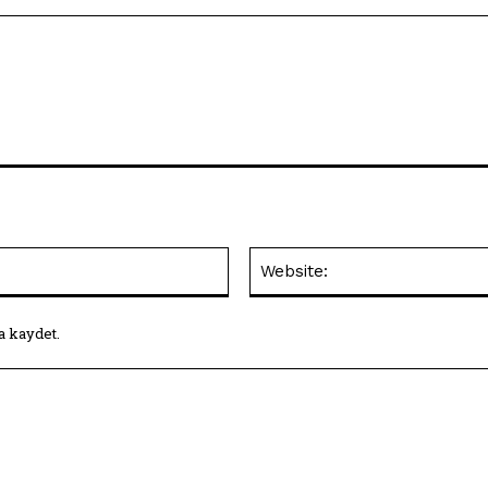
E-
Posta:*
a kaydet.