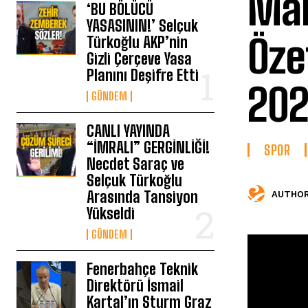
Mal
‘BU BÖLÜCÜ
YASASININ!’ Selçuk
Özet
Türkoğlu AKP’nin
Gizli Çerçeve Yasa
Planını Deşifre Etti
202
GÜNDEM
CANLI YAYINDA
“İMRALI” GERGİNLİĞİ!
SPOR
Necdet Saraç ve
Selçuk Türkoğlu
Arasında Tansiyon
AUTHOR
Yükseldi
GÜNDEM
Fenerbahçe Teknik
Direktörü İsmail
Kartal’ın Sturm Graz