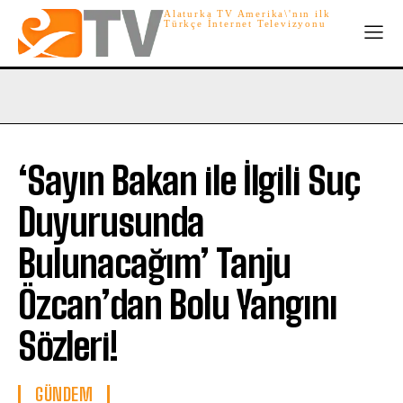
Alaturka TV Amerika\'nın ilk
Türkçe İnternet Televizyonu
‘Sayın Bakan ile İlgili Suç
Duyurusunda
Bulunacağım’ Tanju
Özcan’dan Bolu Yangını
Sözleri!
GÜNDEM