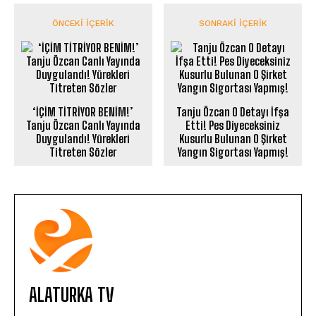
ÖNCEKI İÇERIK
SONRAKI İÇERIK
‘İÇİM TİTRİYOR BENİM!’
Tanju Özcan O Detayı İfşa
Tanju Özcan Canlı Yayında
Etti! Pes Diyeceksiniz
Duygulandı! Yürekleri
Kusurlu Bulunan O Şirket
Titreten Sözler
Yangın Sigortası Yapmış!
ALATURKA TV