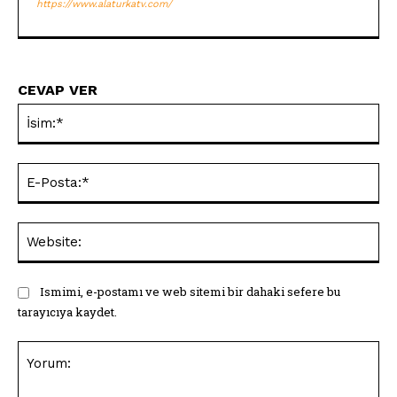
https://www.alaturkatv.com/
CEVAP VER
İsi
E-
Pos
Web
Ismimi, e-postamı ve web sitemi bir dahaki sefere bu
tarayıcıya kaydet.