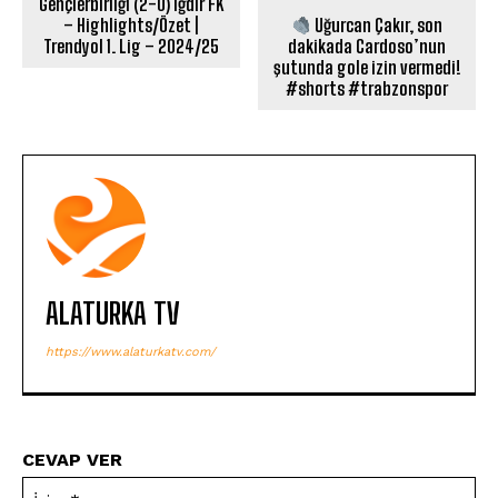
Gençlerbirliği (2-0) Iğdır FK
– Highlights/Özet |
Uğurcan Çakır, son
Trendyol 1. Lig – 2024/25
dakikada Cardoso’nun
şutunda gole izin vermedi!
#shorts #trabzonspor
ALATURKA TV
https://www.alaturkatv.com/
CEVAP VER
İsi