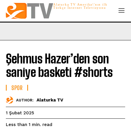
Alaturka TV Amerika\'nın ilk
Türkçe İnternet Televizyonu
Şehmus Hazer’den son
saniye basketi #shorts
SPOR
Alaturka TV
AUTHOR:
1 Şubat 2025
read
Less than 1
min.