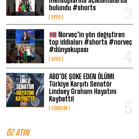
mensuplarına açıklamalarda
bulundu #shorts
SPOR
Norveç’in yön değiştiren
top iddiaları #shorts #norveç
#dünyakupası
SPOR
ABD’DE ŞOKE EDEN ÖLÜM!
Türkiye Karşıtı Senatör
Lindsey Graham Hayatını
Kaybetti!
GÜNDEM
ÖZ ATIN