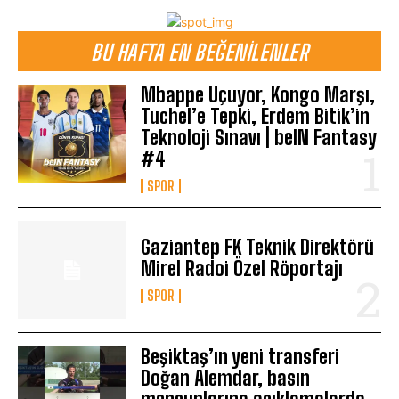
BU HAFTA EN BEĞENILENLER
Mbappe Uçuyor, Kongo Marşı,
Tuchel’e Tepki, Erdem Bitik’in
Teknoloji Sınavı | beIN Fantasy
#4
SPOR
Gaziantep FK Teknik Direktörü
Mirel Radoi Özel Röportajı
SPOR
Beşiktaş’ın yeni transferi
Doğan Alemdar, basın