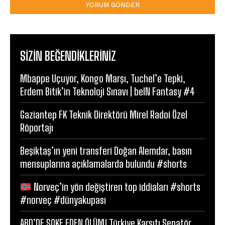
SIZIN BEĞENDIKLERINIZ
Mbappe Uçuyor, Kongo Marşı, Tuchel’e Tepki,
Erdem Bitik’in Teknoloji Sınavı | beIN Fantasy #4
Gaziantep FK Teknik Direktörü Mirel Radoi Özel
Röportajı
Beşiktaş’ın yeni transferi Doğan Alemdar, basın
mensuplarına açıklamalarda bulundu #shorts
Norveç’in yön değiştiren top iddiaları #shorts
#norveç #dünyakupası
ABD’DE ŞOKE EDEN ÖLÜM! Türkiye Karşıtı Senatör