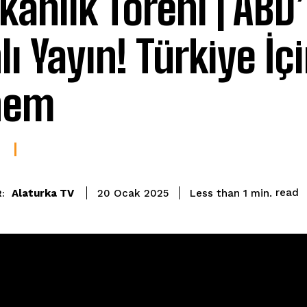
kanlık Töreni | ABD
lı Yayın! Türkiye İç
nem
read
Alaturka TV
Less than 1
min.
20 Ocak 2025
: