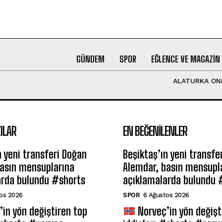
GÜNDEM
SPOR
EĞLENCE VE MAGAZIN
ALATURKA ON
ILAR
EN BEĞENILENLER
n yeni transferi Doğan
Beşiktaş’ın yeni transfe
basın mensuplarına
Alemdar, basın mensupl
arda bulundu #shorts
açıklamalarda bulundu 
os 2026
SPOR
6 Ağustos 2026
in yön değiştiren top
Norveç’in yön değişt