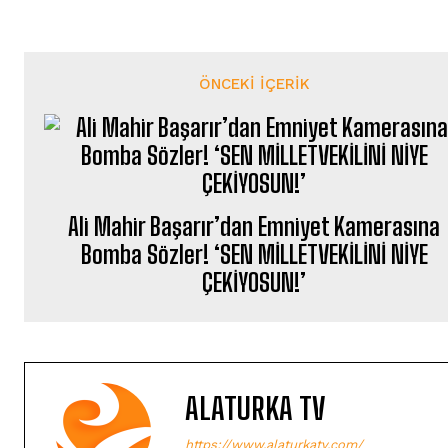
ÖNCEKI İÇERIK
Ali Mahir Başarır’dan Emniyet Kamerasına
Bomba Sözler! ‘SEN MİLLETVEKİLİNİ NİYE
ÇEKİYOSUN!’
ALATURKA TV
https://www.alaturkatv.com/