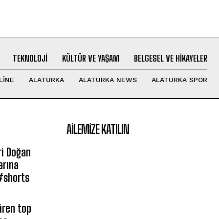
TEKNOLOJI
KÜLTÜR VE YAŞAM
BELGESEL VE HIKAYELER
LINE
ALATURKA
ALATURKA NEWS
ALATURKA SPOR
AILEMIZE KATILIN
ri Doğan
arına
#shorts
iren top