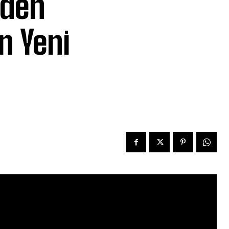
’den
in Yeni