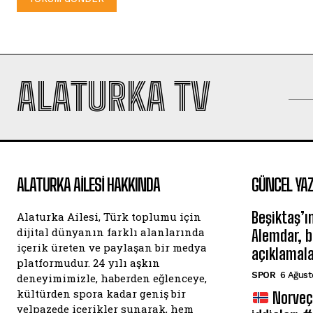
ALATURKA TV
ALATURKA AILESI HAKKINDA
GÜNCEL YAZ
Beşiktaş’ı
Alaturka Ailesi, Türk toplumu için
dijital dünyanın farklı alanlarında
Alemdar, 
içerik üreten ve paylaşan bir medya
açıklamal
platformudur. 24 yılı aşkın
SPOR
6 Ağust
deneyimimizle, haberden eğlenceye,
kültürden spora kadar geniş bir
Norveç’
yelpazede içerikler sunarak, hem