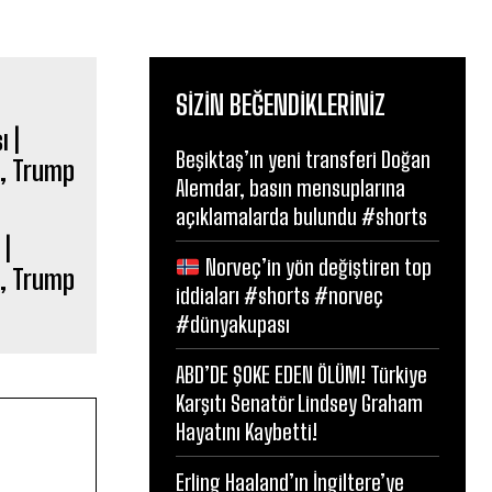
SIZIN BEĞENDIKLERINIZ
Beşiktaş’ın yeni transferi Doğan
Alemdar, basın mensuplarına
açıklamalarda bulundu #shorts
 |
Norveç’in yön değiştiren top
i, Trump
iddiaları #shorts #norveç
#dünyakupası
ABD’DE ŞOKE EDEN ÖLÜM! Türkiye
Karşıtı Senatör Lindsey Graham
Hayatını Kaybetti!
Erling Haaland’ın İngiltere’ye