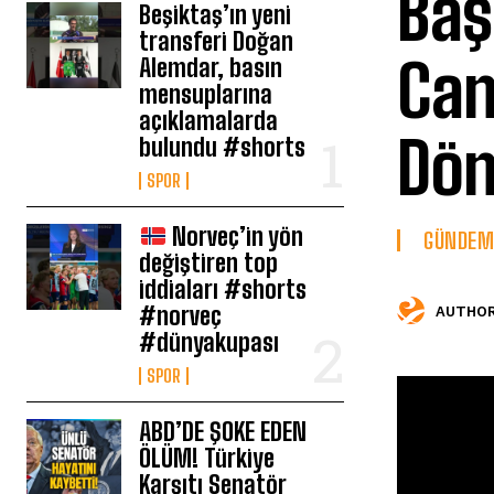
Baş
Beşiktaş’ın yeni
transferi Doğan
Can
Alemdar, basın
mensuplarına
açıklamalarda
Dö
bulundu #shorts
SPOR
Norveç’in yön
GÜNDEM
değiştiren top
iddiaları #shorts
#norveç
AUTHOR
#dünyakupası
SPOR
ABD’DE ŞOKE EDEN
ÖLÜM! Türkiye
Karşıtı Senatör