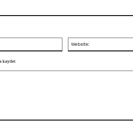
E-
Posta:*
a kaydet.