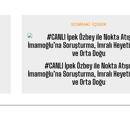
SONRAKI İÇERIK
#CANLI İpek Özbey ile Nokta Atışı
İmamoğlu’na Soruşturma, İmralı Heyet
ve Orta Doğu