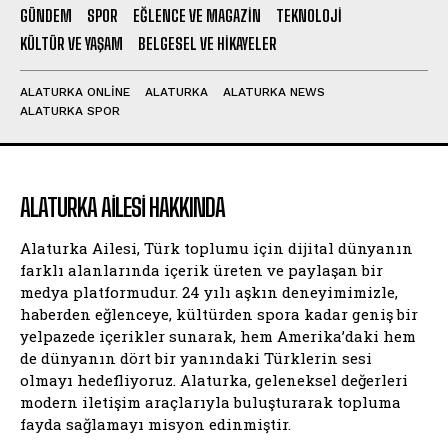
GÜNDEM
SPOR
EĞLENCE VE MAGAZIN
TEKNOLOJI
KÜLTÜR VE YAŞAM
BELGESEL VE HIKAYELER
ALATURKA ONLINE
ALATURKA
ALATURKA NEWS
ALATURKA SPOR
ALATURKA AILESI HAKKINDA
Alaturka Ailesi, Türk toplumu için dijital dünyanın
farklı alanlarında içerik üreten ve paylaşan bir
medya platformudur. 24 yılı aşkın deneyimimizle,
haberden eğlenceye, kültürden spora kadar geniş bir
yelpazede içerikler sunarak, hem Amerika’daki hem
de dünyanın dört bir yanındaki Türklerin sesi
olmayı hedefliyoruz. Alaturka, geleneksel değerleri
modern iletişim araçlarıyla buluşturarak topluma
fayda sağlamayı misyon edinmiştir.