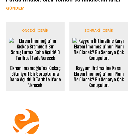
GÜNDEM
ÖNCEKI İÇERIK
SONRAKI İÇERIK
Ekrem İmamoğlu’na Kıskaç
Kayyum İhtimaline Karşı
Bitmiyor! Bir Soruşturma
Ekrem İmamoğlu’nun Planı
Daha Açıldı! O Tarihte İfade
Ne Olacak? Bu Senaryo Çok
Verecek
Konuşulur!