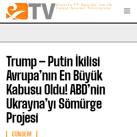
Alaturka TV Amerika\'nın ilk
Türkçe İnternet Televizyonu
Trump – Putin İkilisi
Avrupa’nın En Büyük
Kabusu Oldu! ABD’nin
Ukrayna’yı Sömürge
Projesi
GÜNDEM