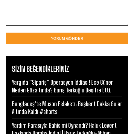
Yorum:
SIZIN BEĞENDIKLERINIZ
Yargıda “Sipariş” Operasyon İddiası! Ece Güner
Neden Gözaltında? Barış Terkoğlu Deşifre Etti!
Bangladeş’te Muson Felaketi: Başkent Dakka Sular
Altında Kaldı #shorts
Yardım Parasıyla Bahis mi Oynandı? Haluk Levent
Hakkında Bomba İddia! | Barış Terkoğlu-Ahbap