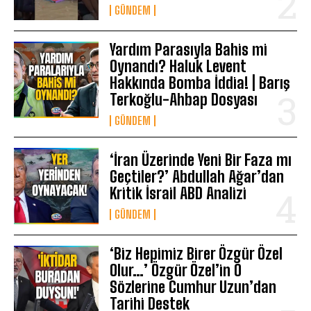
GÜNDEM
Yardım Parasıyla Bahis mi
Oynandı? Haluk Levent
Hakkında Bomba İddia! | Barış
Terkoğlu-Ahbap Dosyası
GÜNDEM
‘İran Üzerinde Yeni Bir Faza mı
Geçtiler?’ Abdullah Ağar’dan
Kritik İsrail ABD Analizi
GÜNDEM
‘Biz Hepimiz Birer Özgür Özel
Olur…’ Özgür Özel’in O
Sözlerine Cumhur Uzun’dan
Tarihi Destek