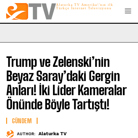
Alaturka TV Amerika\'nın ilk
Türkçe İnternet Televizyonu
Trump ve Zelenski’nin
Beyaz Saray’daki Gergin
Anları! İki Lider Kameralar
Önünde Böyle Tartıştı!
GÜNDEM
Alaturka TV
AUTHOR: