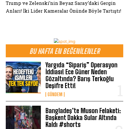
Trump ve Zelenski’nin Beyaz Saray’daki Gergin
Anları! İki Lider Kameralar Önünde Böyle Tartıştı!
BU HAFTA EN BEĞENILENLER
Yargıda “Sipariş” Operasyon
İddiası! Ece Güner Neden
Gözaltında? Barış Terkoğlu
Deşifre Etti!
GÜNDEM
Bangladeş’te Muson Felaketi:
Başkent Dakka Sular Altında
Kaldı #shorts