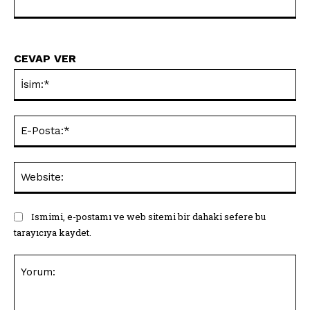
CEVAP VER
İsi
E-
Pos
Web
Ismimi, e-postamı ve web sitemi bir dahaki sefere bu
tarayıcıya kaydet.