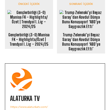
ÖNCEKI İÇERIK
SONRAKI İÇERIK
Gençlerbirliği (3-0) Manisa
Trump Zelenski’yi Beyaz
FK – Highlights/Özet |
Saray’dan Kovdu! Dünya
Trendyol 1. Lig – 2024/25
Bunu Konuşuyor! ‘ABD’ye
Saygısızlık Etti’
ALATURKA TV
https://www.alaturkatv.com/