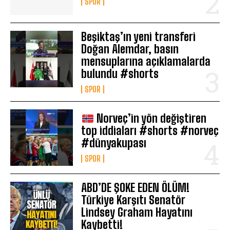
SPOR
Beşiktaş’ın yeni transferi
Doğan Alemdar, basın
mensuplarına açıklamalarda
bulundu #shorts
SPOR
Norveç’in yön değiştiren
top iddiaları #shorts #norveç
#dünyakupası
SPOR
ABD’DE ŞOKE EDEN ÖLÜM!
Türkiye Karşıtı Senatör
Lindsey Graham Hayatını
Kaybetti!