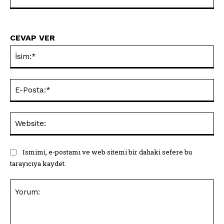
CEVAP VER
İsi
E-
Pos
Web
Ismimi, e-postamı ve web sitemi bir dahaki sefere bu
tarayıcıya kaydet.