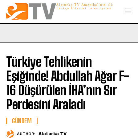
Alaturka TV Amerika\'nın ilk
Türkçe İnternet Televizyonu
Türkiye Tehlikenin
Eşiğinde! Abdullah Ağar F-
16 Düşürülen İHA’nın Sır
Perdesini Araladı
GÜNDEM
Alaturka TV
AUTHOR: