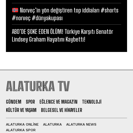
Norveç’in yön değiştiren top iddiaları #shorts
#norveç #dünyakupası
ABD’DE ŞOKE EDEN ÖLÜM! Türkiye Karşıtı Senatör
Lindsey Graham Hayatını Kaybetti!
ALATURKA TV
GÜNDEM
SPOR
EĞLENCE VE MAGAZIN
TEKNOLOJI
KÜLTÜR VE YAŞAM
BELGESEL VE HIKAYELER
ALATURKA ONLINE
ALATURKA
ALATURKA NEWS
ALATURKA SPOR