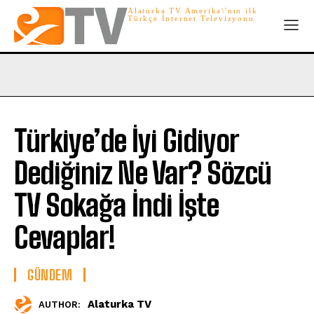
Alaturka TV Amerika\'nın ilk
Türkçe İnternet Televizyonu
Türkiye’de İyi Gidiyor
Dediğiniz Ne Var? Sözcü
TV Sokağa İndi İşte
Cevaplar!
GÜNDEM
Alaturka TV
AUTHOR: