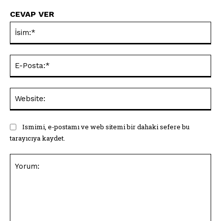
CEVAP VER
İsi
E-
Pos
Web
Ismimi, e-postamı ve web sitemi bir dahaki sefere bu
tarayıcıya kaydet.