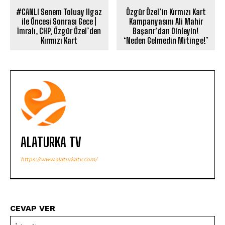
#CANLI Senem Toluay Ilgaz
Özgür Özel’in Kırmızı Kart
ile Öncesi Sonrası Gece |
Kampanyasını Ali Mahir
İmralı, CHP, Özgür Özel’den
Başarır’dan Dinleyin!
Kırmızı Kart
‘Neden Gelmedin Mitinge!’
ALATURKA TV
https://www.alaturkatv.com/
CEVAP VER
İsi