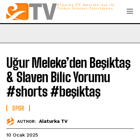
Alaturka TV Amerika\'nın ilk
Türkçe İnternet Televizyonu
Uğur Meleke’den Beşiktaş
& Slaven Bilic Yorumu
#shorts #beşiktaş
SPOR
Alaturka TV
AUTHOR:
10 Ocak 2025