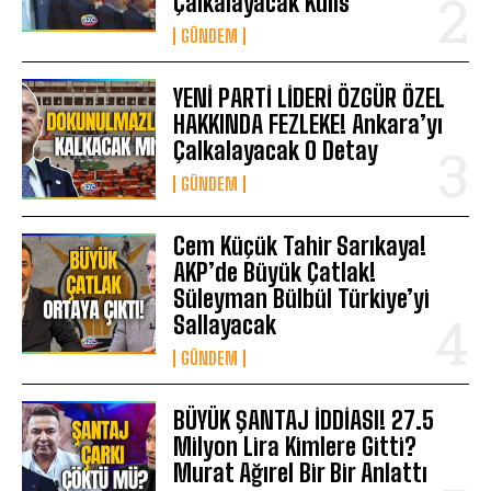
Çalkalayacak Kulis
GÜNDEM
YENİ PARTİ LİDERİ ÖZGÜR ÖZEL
HAKKINDA FEZLEKE! Ankara’yı
Çalkalayacak O Detay
GÜNDEM
Cem Küçük Tahir Sarıkaya!
AKP’de Büyük Çatlak!
Süleyman Bülbül Türkiye’yi
Sallayacak
GÜNDEM
BÜYÜK ŞANTAJ İDDİASI! 27.5
Milyon Lira Kimlere Gitti?
Murat Ağırel Bir Bir Anlattı