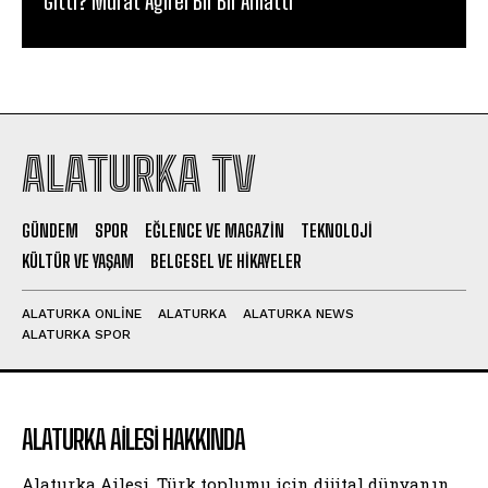
Gitti? Murat Ağırel Bir Bir Anlattı
ALATURKA TV
GÜNDEM
SPOR
EĞLENCE VE MAGAZIN
TEKNOLOJI
KÜLTÜR VE YAŞAM
BELGESEL VE HIKAYELER
ALATURKA ONLINE
ALATURKA
ALATURKA NEWS
ALATURKA SPOR
ALATURKA AILESI HAKKINDA
Alaturka Ailesi, Türk toplumu için dijital dünyanın