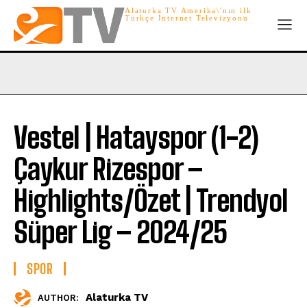
Alaturka TV Amerika\'nın ilk
Türkçe İnternet Televizyonu
Vestel | Hatayspor (1-2)
Çaykur Rizespor –
Highlights/Özet | Trendyol
Süper Lig – 2024/25
SPOR
Alaturka TV
AUTHOR: