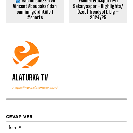
Rachid Ghezzal ve
Esenler Erokspor (1-1)
Vincent Aboubakar’dan
Sakaryaspor – Highlights/
samimi görüntüler!
Özet | Trendyol 1. Lig –
#shorts
2024/25
ALATURKA TV
https://www.alaturkatv.com/
CEVAP VER
İsi