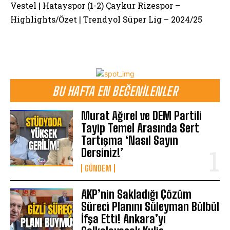
Vestel | Hatayspor (1-2) Çaykur Rizespor –
Highlights/Özet | Trendyol Süper Lig – 2024/25
BU HAFTA EN BEĞENILENLER
Murat Ağırel ve DEM Partili
Tayip Temel Arasında Sert
Tartışma ‘Nasıl Sayın
Dersiniz!’
GÜNDEM
AKP’nin Sakladığı Çözüm
Süreci Planını Süleyman Bülbül
İfşa Etti! Ankara’yı