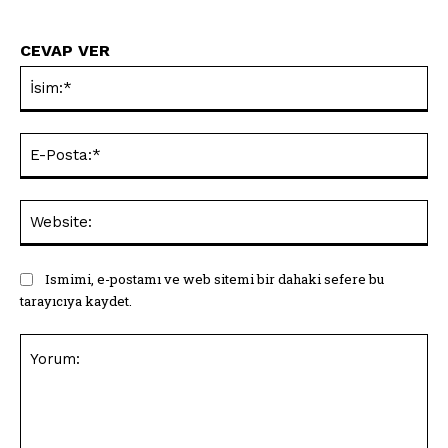
CEVAP VER
İsi
E-
Pos
Web
Ismimi, e-postamı ve web sitemi bir dahaki sefere bu
tarayıcıya kaydet.