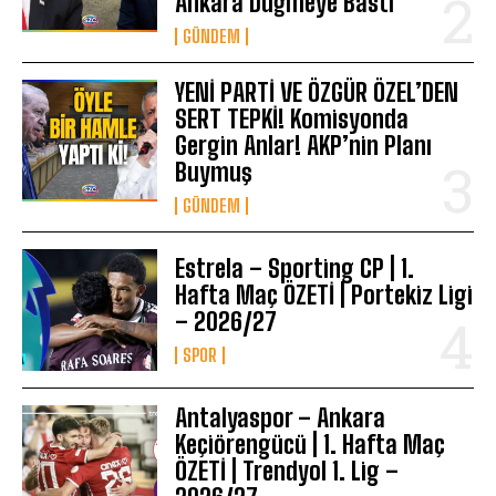
Ankara Düğmeye Bastı
GÜNDEM
YENİ PARTİ VE ÖZGÜR ÖZEL’DEN
SERT TEPKİ! Komisyonda
Gergin Anlar! AKP’nin Planı
Buymuş
GÜNDEM
Estrela – Sporting CP | 1.
Hafta Maç ÖZETİ | Portekiz Ligi
– 2026/27
SPOR
Antalyaspor – Ankara
Keçiörengücü | 1. Hafta Maç
ÖZETİ | Trendyol 1. Lig –