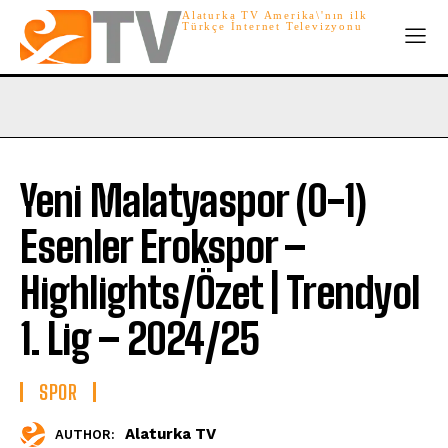
Alaturka TV Amerika\'nın ilk
Türkçe İnternet Televizyonu
Yeni Malatyaspor (0-1)
Esenler Erokspor –
Highlights/Özet | Trendyol
1. Lig – 2024/25
SPOR
Alaturka TV
AUTHOR: