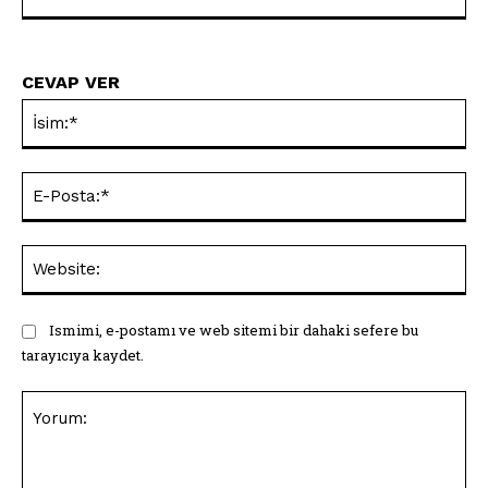
CEVAP VER
İsi
E-
Pos
Web
Ismimi, e-postamı ve web sitemi bir dahaki sefere bu
tarayıcıya kaydet.