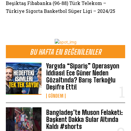
Beşiktaş Fibabanka (96-88) Türk Telekom –
Türkiye Sigorta Basketbol Süper Ligi – 2024/25
BU HAFTA EN BEĞENILENLER
Yargıda “Sipariş” Operasyon
İddiası! Ece Güner Neden
Gözaltında? Barış Terkoğlu
Deşifre Etti!
GÜNDEM
Bangladeş’te Muson Felaketi:
Başkent Dakka Sular Altında
Kaldı #shorts