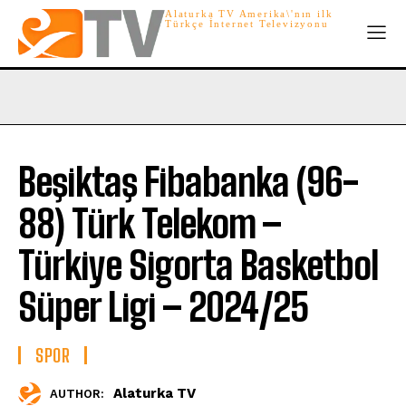
Alaturka TV Amerika\'nın ilk
Türkçe İnternet Televizyonu
Beşiktaş Fibabanka (96-
88) Türk Telekom –
Türkiye Sigorta Basketbol
Süper Ligi – 2024/25
SPOR
Alaturka TV
AUTHOR: