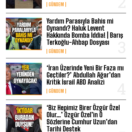
GÜNDEM
Yardım Parasıyla Bahis mi
Oynandı? Haluk Levent
Hakkında Bomba İddia! | Barış
Terkoğlu-Ahbap Dosyası
GÜNDEM
‘İran Üzerinde Yeni Bir Faza mı
Geçtiler?’ Abdullah Ağar’dan
Kritik İsrail ABD Analizi
GÜNDEM
‘Biz Hepimiz Birer Özgür Özel
Olur…’ Özgür Özel’in O
Sözlerine Cumhur Uzun’dan
Tarihi Destek