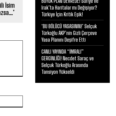
BÜYÜK PLAN DEVREDE! Suriye ve
li İsim
Irak’ta Haritalar mı Değişiyor?
mazsa…’
Türkiye İçin Kritik Eşik!
‘BU BÖLÜCÜ YASASININ!’ Selçuk
Türkoğlu AKP’nin Gizli Çerçeve
Yasa Planını Deşifre Etti
CANLI YAYINDA “İMRALI”
GERGİNLİĞİ! Necdet Saraç ve
Selçuk Türkoğlu Arasında
Tansiyon Yükseldi
Website: