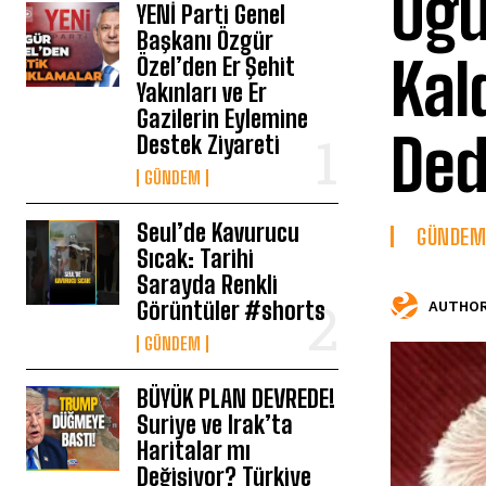
Uğu
YENİ Parti Genel
Başkanı Özgür
Kal
Özel’den Er Şehit
Yakınları ve Er
Gazilerin Eylemine
Ded
Destek Ziyareti
GÜNDEM
Seul’de Kavurucu
GÜNDEM
Sıcak: Tarihi
Sarayda Renkli
Görüntüler #shorts
AUTHOR
GÜNDEM
BÜYÜK PLAN DEVREDE!
Suriye ve Irak’ta
Haritalar mı
Değişiyor? Türkiye