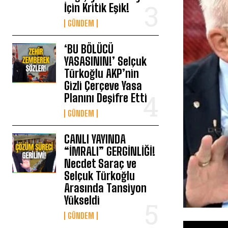
İçin Kritik Eşik!
GÜNDEM
‘BU BÖLÜCÜ
YASASININ!’ Selçuk
Türkoğlu AKP’nin
Gizli Çerçeve Yasa
Planını Deşifre Etti
GÜNDEM
CANLI YAYINDA
“İMRALI” GERGİNLİĞİ!
Necdet Saraç ve
Selçuk Türkoğlu
Arasında Tansiyon
Yükseldi
GÜNDEM