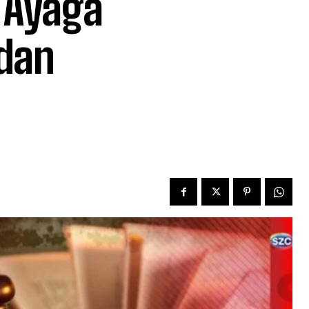
i Ayağa
ydan