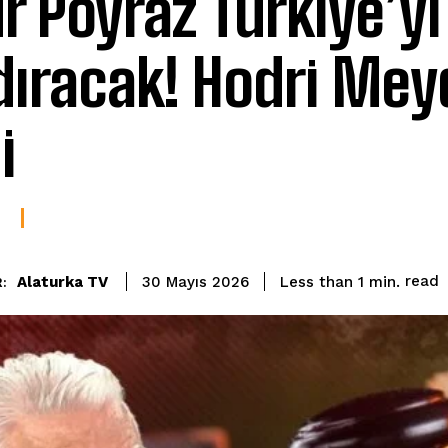
r Poyraz Türkiye’y
dıracak! Hodri Me
i
read
Alaturka TV
Less than 1
min.
30 Mayıs 2026
: