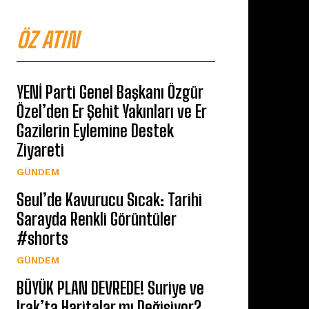
ÖZ ATIN
YENİ Parti Genel Başkanı Özgür
Özel’den Er Şehit Yakınları ve Er
Gazilerin Eylemine Destek
Ziyareti
GÜNDEM
Seul’de Kavurucu Sıcak: Tarihi
Sarayda Renkli Görüntüler
#shorts
GÜNDEM
BÜYÜK PLAN DEVREDE! Suriye ve
Irak’ta Haritalar mı Değişiyor?