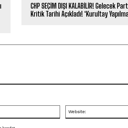
ı
CHP SEÇİM DIŞI KALABİLİR! Gelecek Parti
Kritik Tarihi Açıkladı! ‘Kurultay Yapıl
E-
Posta:*
a kaydet.