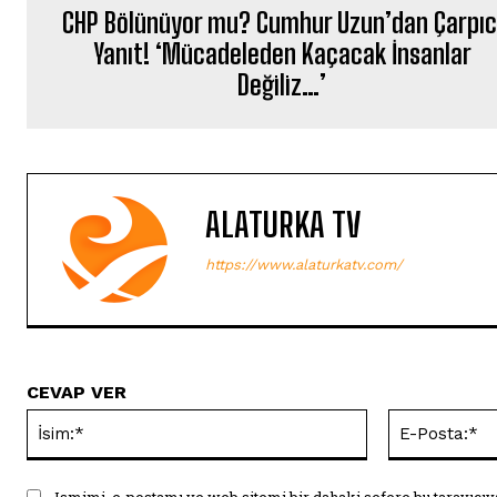
CHP Bölünüyor mu? Cumhur Uzun’dan Çarpıc
Yanıt! ‘Mücadeleden Kaçacak İnsanlar
Değiliz…’
ALATURKA TV
https://www.alaturkatv.com/
CEVAP VER
İsim:*
Ismimi, e-postamı ve web sitemi bir dahaki sefere bu tarayıcıy