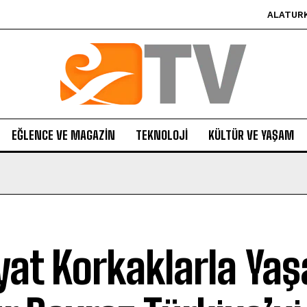
ALATUR
EĞLENCE VE MAGAZIN
TEKNOLOJI
KÜLTÜR VE YAŞAM
yat Korkaklarla Ya