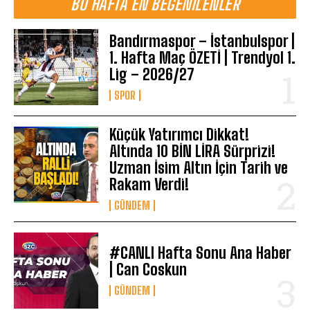
BU HAFTA EN BEĞENILENLER
Bandırmaspor – İstanbulspor |
1. Hafta Maç ÖZETİ | Trendyol 1.
Lig – 2026/27
SPOR
Küçük Yatırımcı Dikkat!
Altında 10 BİN LİRA Sürprizi!
Uzman İsim Altın İçin Tarih ve
Rakam Verdi!
GÜNDEM
#CANLI Hafta Sonu Ana Haber
| Can Coskun
GÜNDEM