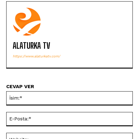
ALATURKA TV
https://www.alaturkatv.com/
CEVAP VER
İsi
E-
Pos
Web