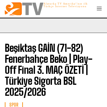
Alaturka TV Amerika\'nın ilk
Türkçe İnternet Televizyonu
Beşiktaş GAİN (71-82)
Fenerbahçe Beko | Play-
Off Final 3. MAÇ ÖZETİ |
Türkiye Sigorta BSL
2025/2026
SPOR