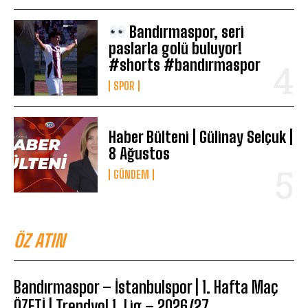
Bandırmaspor, seri
paslarla golü buluyor!
#shorts #bandırmaspor
SPOR
Haber Bülteni | Gülinay Selçuk |
8 Ağustos
GÜNDEM
ÖZ ATIN
Bandırmaspor – İstanbulspor | 1. Hafta Maç
ÖZETİ | Trendyol 1. Lig – 2026/27