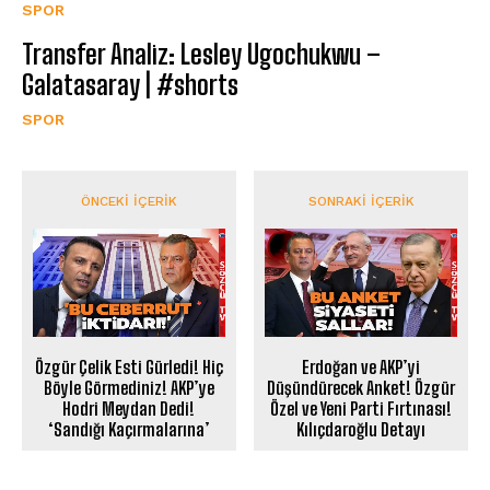
SPOR
Transfer Analiz: Lesley Ugochukwu –
Galatasaray | #shorts
SPOR
ÖNCEKI İÇERIK
SONRAKI İÇERIK
Erdoğan ve AKP’yi
Özgür Çelik Esti Gürledi! Hiç
Düşündürecek Anket! Özgür
Böyle Görmediniz! AKP’ye
Özel ve Yeni Parti Fırtınası!
Hodri Meydan Dedi!
Kılıçdaroğlu Detayı
‘Sandığı Kaçırmalarına’