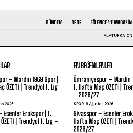
GÜNDEM
SPOR
EĞLENCE VE MAGAZIN
ALATURKA ON
ILAR
EN BEĞENILENLER
or – Mardin 1969 Spor |
Ümraniyespor – Mardin 1
ç ÖZETİ | Trendyol 1. Lig
1. Hafta Maç ÖZETİ | Tren
– 2026/27
os 2026
SPOR
8 Ağustos 2026
 Esenler Erokspor | 1.
Sivasspor – Esenler Eroks
ÖZETİ | Trendyol 1. Lig –
Hafta Maç ÖZETİ | Trendy
2026/27