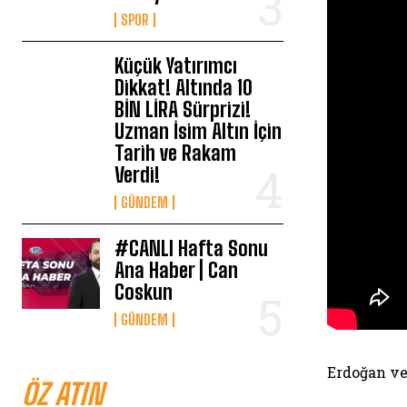
SPOR
Küçük Yatırımcı
Dikkat! Altında 10
BİN LİRA Sürprizi!
Uzman İsim Altın İçin
Tarih ve Rakam
Verdi!
GÜNDEM
#CANLI Hafta Sonu
Ana Haber | Can
Coskun
GÜNDEM
Erdoğan ve
ÖZ ATIN