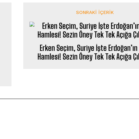
SONRAKI İÇERIK
Erken Seçim, Suriye İşte Erdoğan’ın 
Hamlesi! Sezin Öney Tek Tek Açığa Çı
l