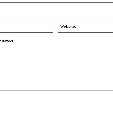
E-
Posta:*
a kaydet.