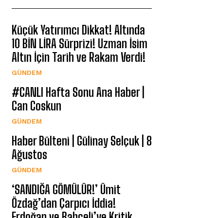
Küçük Yatırımcı Dikkat! Altında
10 BİN LİRA Sürprizi! Uzman İsim
Altın İçin Tarih ve Rakam Verdi!
GÜNDEM
#CANLI Hafta Sonu Ana Haber |
Can Coskun
GÜNDEM
Haber Bülteni | Gülinay Selçuk | 8
Ağustos
GÜNDEM
‘SANDIĞA GÖMÜLÜR!’ Ümit
Özdağ’dan Çarpıcı İddia!
Erdoğan ve Bahçeli’ye Kritik