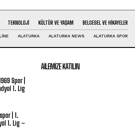
TEKNOLOJI
KÜLTÜR VE YAŞAM
BELGESEL VE HIKAYELER
LINE
ALATURKA
ALATURKA NEWS
ALATURKA SPOR
AILEMIZE KATILIN
969 Spor |
dyol 1. Lig
por | 1.
ol 1. Lig –