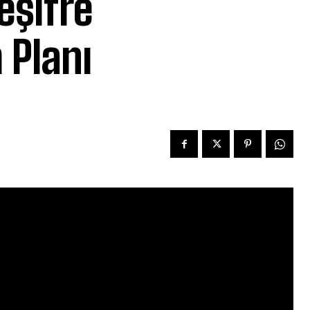
eşifre
 Planı