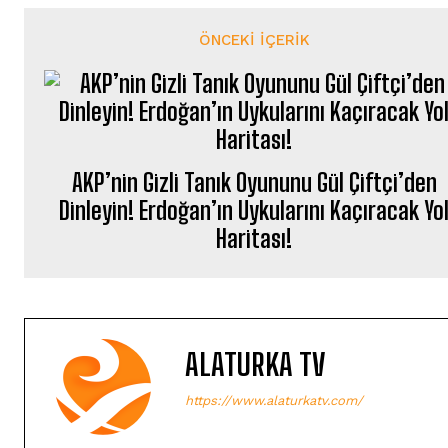
ÖNCEKI İÇERIK
AKP’nin Gizli Tanık Oyununu Gül Çiftçi’den
Dinleyin! Erdoğan’ın Uykularını Kaçıracak Yo
Haritası!
ALATURKA TV
https://www.alaturkatv.com/