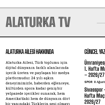
ALATURKA TV
ALATURKA AILESI HAKKINDA
GÜNCEL YAZ
Ümraniyesp
Alaturka Ailesi, Türk toplumu için
dijital dünyanın farklı alanlarında
1. Hafta Ma
içerik üreten ve paylaşan bir medya
– 2026/27
platformudur. 24 yılı aşkın
SPOR
8 Ağust
deneyimimizle, haberden eğlenceye,
kültürden spora kadar geniş bir
Sivasspor –
yelpazede içerikler sunarak, hem
Hafta Maç 
Amerika’daki hem de dünyanın dört
2026/27
bir yanındaki Türklerin sesi olmayı