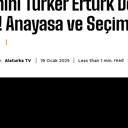
nını Türker Ertürk D
i! Anayasa ve Seçim
read
Alaturka TV
Less than 1
min.
19 Ocak 2025
: