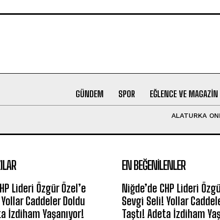
GÜNDEM
SPOR
EĞLENCE VE MAGAZIN
ALATURKA ON
ILAR
EN BEĞENILENLER
HP Lideri Özgür Özel’e
Niğde’de CHP Lideri Özgü
 Yollar Caddeler Doldu
Sevgi Seli! Yollar Caddel
ta İzdiham Yaşanıyor!
Taştı! Adeta İzdiham Ya