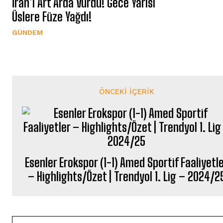
İran’ı Art Arda Vurdu! Gece Yarısı
Üslere Füze Yağdı!
GÜNDEM
ÖNCEKI İÇERIK
Esenler Erokspor (1-1) Amed Sportif Faaliyetl
– Highlights/Özet | Trendyol 1. Lig – 2024/2