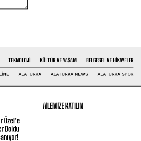
TEKNOLOJI
KÜLTÜR VE YAŞAM
BELGESEL VE HIKAYELER
LINE
ALATURKA
ALATURKA NEWS
ALATURKA SPOR
AILEMIZE KATILIN
r Özel’e
er Doldu
şanıyor!