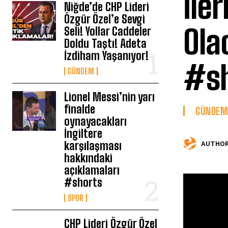
İle
Niğde’de CHP Lideri
Özgür Özel’e Sevgi
Ola
Seli! Yollar Caddeler
Doldu Taştı! Adeta
İzdiham Yaşanıyor!
#sh
GÜNDEM
Lionel Messi’nin yarı
finalde
GÜNDEM
oynayacakları
İngiltere
karşılaşması
AUTHOR
hakkındaki
açıklamaları
#shorts
SPOR
CHP Lideri Özgür Özel