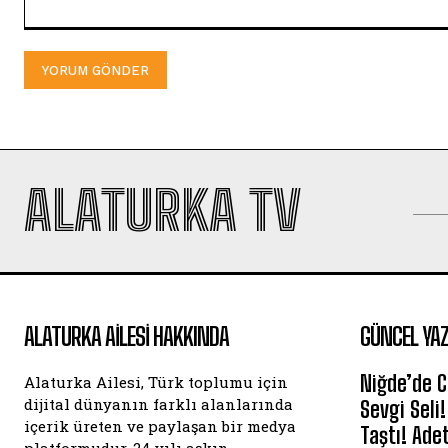
Yorum:
ALATURKA TV
ALATURKA AILESI HAKKINDA
GÜNCEL YAZ
Niğde’de C
Alaturka Ailesi, Türk toplumu için
dijital dünyanın farklı alanlarında
Sevgi Seli!
içerik üreten ve paylaşan bir medya
Taştı! Ade
platformudur. 24 yılı aşkın