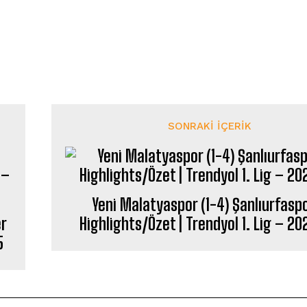
SONRAKI İÇERIK
Yeni Malatyaspor (1-4) Şanlıurfasp
er
Highlights/Özet | Trendyol 1. Lig – 2
5