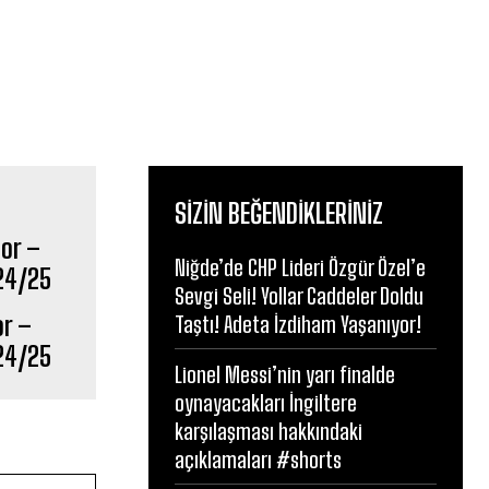
SIZIN BEĞENDIKLERINIZ
Niğde’de CHP Lideri Özgür Özel’e
Sevgi Seli! Yollar Caddeler Doldu
or –
Taştı! Adeta İzdiham Yaşanıyor!
024/25
Lionel Messi’nin yarı finalde
oynayacakları İngiltere
karşılaşması hakkındaki
açıklamaları #shorts