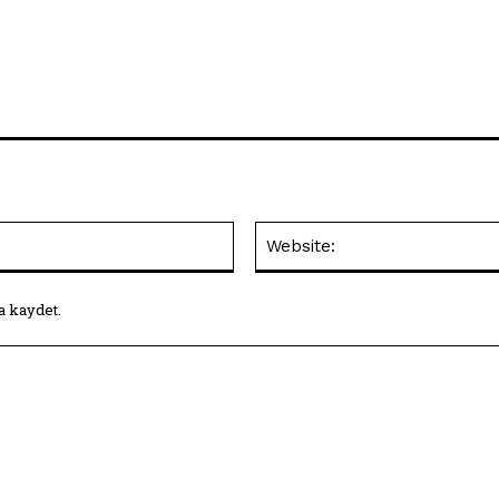
E-
Posta:*
a kaydet.