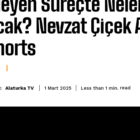
rleyen Süreçte Nele
cak? Nevzat Çiçek 
orts
read
Alaturka TV
Less than 1
min.
1 Mart 2025
: