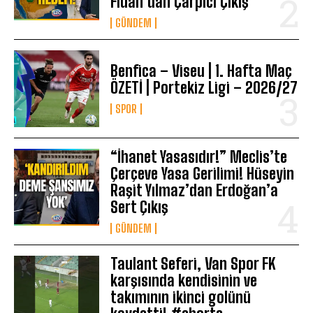
Fidan’dan Çarpıcı Çıkış
GÜNDEM
Benfica – Viseu | 1. Hafta Maç
ÖZETİ | Portekiz Ligi – 2026/27
SPOR
“İhanet Yasasıdır!” Meclis’te
Çerçeve Yasa Gerilimi! Hüseyin
Raşit Yılmaz’dan Erdoğan’a
Sert Çıkış
GÜNDEM
Taulant Seferi, Van Spor FK
karşısında kendisinin ve
takımının ikinci golünü