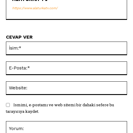
https://www.alaturkatv.com/
CEVAP VER
İsi
E-
Pos
Web
Ismimi, e-postamı ve web sitemi bir dahaki sefere bu
tarayıcıya kaydet.