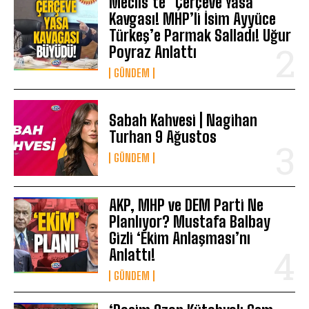
Meclis’te “Çerçeve Yasa”
Kavgası! MHP’li İsim Ayyüce
Türkeş’e Parmak Salladı! Uğur
Poyraz Anlattı
GÜNDEM
Sabah Kahvesi | Nagihan
Turhan 9 Ağustos
GÜNDEM
AKP, MHP ve DEM Parti Ne
Planlıyor? Mustafa Balbay
Gizli ‘Ekim Anlaşması’nı
Anlattı!
GÜNDEM