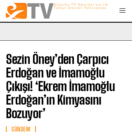
Alaturka TV Amerika\'nın ilk
Türkçe İnternet Televizyonu
Sezin Öney’den Çarpıcı
Erdoğan ve İmamoğlu
Çıkışı! ‘Ekrem İmamoğlu
Erdoğan’ın Kimyasını
Bozuyor’
GÜNDEM