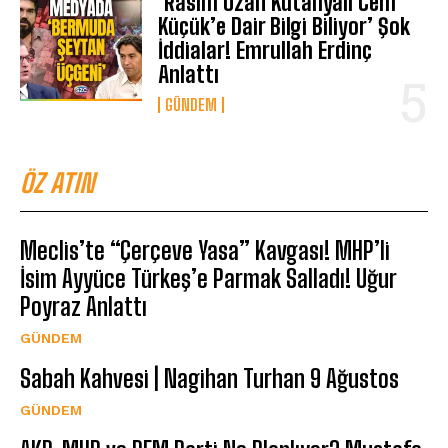
‘Rasim Ozan Kütahyalı Cem
Küçük’e Dair Bilgi Biliyor’ Şok
İddialar! Emrullah Erdinç
Anlattı
GÜNDEM
ÖZ ATIN
Meclis’te “Çerçeve Yasa” Kavgası! MHP’li
İsim Ayyüce Türkeş’e Parmak Salladı! Uğur
Poyraz Anlattı
GÜNDEM
Sabah Kahvesi | Nagihan Turhan 9 Ağustos
GÜNDEM