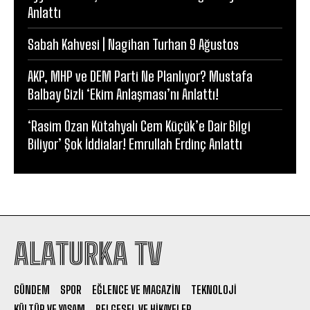
Anlattı
Sabah Kahvesi | Nagihan Turhan 9 Ağustos
AKP, MHP ve DEM Parti Ne Planlıyor? Mustafa
Balbay Gizli ‘Ekim Anlaşması’nı Anlattı!
‘Rasim Ozan Kütahyalı Cem Küçük’e Dair Bilgi
Biliyor’ Şok İddialar! Emrullah Erdinç Anlattı
ALATURKA TV
GÜNDEM
SPOR
EĞLENCE VE MAGAZIN
TEKNOLOJI
KÜLTÜR VE YAŞAM
BELGESEL VE HIKAYELER