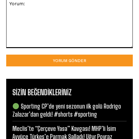
Yorum:
SIZIN BEĞENDIKLERINIZ
Sporting CP’de yeni sezonun ilk golü Rodrigo
Zalazar’dan geldi! #shorts #sporting
Meclis’te “Çerçeve Yasa” Kavgası! MHP’li İsim
Ayyüce Türkeş’e Parmak Salladı! Uğur Poyraz