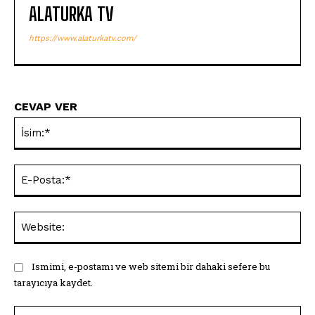
ALATURKA TV
https://www.alaturkatv.com/
CEVAP VER
İsi
E-
Pos
Web
Ismimi, e-postamı ve web sitemi bir dahaki sefere bu
tarayıcıya kaydet.