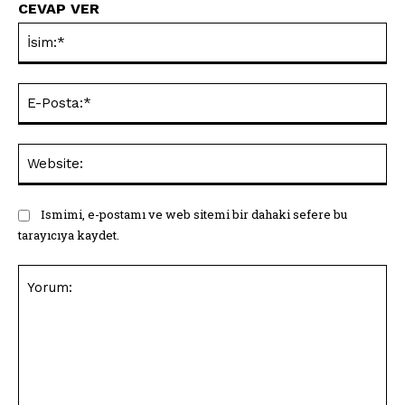
CEVAP VER
İsi
E-
Pos
Web
Ismimi, e-postamı ve web sitemi bir dahaki sefere bu
tarayıcıya kaydet.