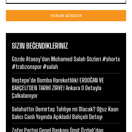
Yorum:
SIZIN BEĞENDIKLERINIZ
Gözde Atasoy’dan Mohamed Salah Sözleri #shorts
#trabzonspor #salah
Beştepe’de Bomba Hareketlilik! ERDOĞAN VE
BAHÇELİ’DEN TARİHİ ZİRVE! Ankara O Detayla
Çalkalanıyor
Selahattin Demirtaş Tahliye mi Olacak? Oğuz Kaan
Salıcı Canlı Yayında Açıkladı! Bahçeli Detayı
Zafer Partisi Genel Başkanı Ümit Özdağ’dan