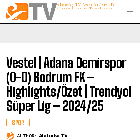
Alaturka TV Amerika\'nın ilk
Türkçe İnternet Televizyonu
Vestel | Adana Demirspor
(0-0) Bodrum FK –
Highlights/Özet | Trendyol
Süper Lig – 2024/25
SPOR
Alaturka TV
AUTHOR: