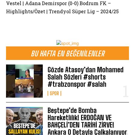
Vestel | Adana Demirspor (0-0) Bodrum FK –
Highlights/Özet | Trendyol Süper Lig – 2024/25
BU HAFTA EN BEĞENILENLER
Gözde Atasoy’dan Mohamed
Salah Sözleri #shorts
#trabzonspor #salah
SPOR
Beştepe’de Bomba
Hareketlilik! ERDOĞAN VE
BAHÇELİ’DEN TARİHİ ZİRVE!
Ankara O Detayla Çalkalanıyor